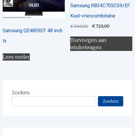
Samsung RB34C705CS9/EF
Koel-vriescombinatie
Oorspronkelijke
Huidige
€
949,00
€
729,00
Samsung QE48S92F 48 inch
prijs
prijs
was:
is:
Toevoegen aan
tv
€ 949,00.
€ 729,00.
winkelwagen
Lees verder
Zoeken
Zoeken