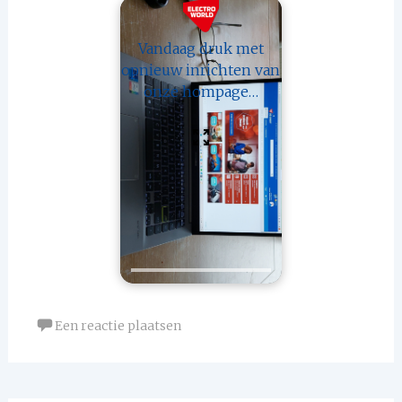
Vandaag druk met
opnieuw inrichten van
onze hompage…
Een reactie plaatsen